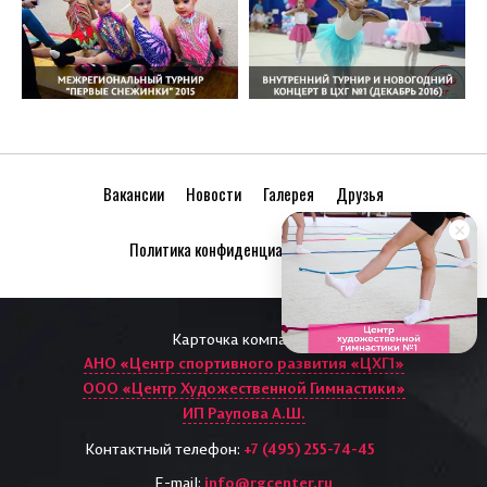
Вакансии
Новости
Галерея
Друзья
Политика конфиденциальности
Карточка компании:
АНО «Центр спортивного развития «ЦХГ1»
ООО «Центр Художественной Гимнастики»
ИП Раупова А.Ш.
Контактный телефон:
+7 (495) 255-74-45
E-mail:
info@rgcenter.ru