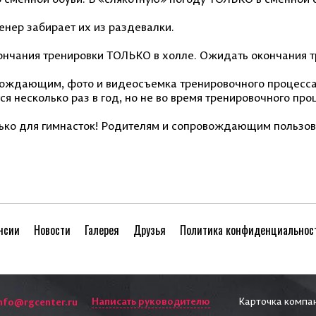
ренер забирает их из раздевалки.
чания тренировки ТОЛЬКО в холле. Ожидать окончания тр
овождающим, фото и видеосъемка тренировочного процесс
я несколько раз в год, но не во время тренировочного про
лько для гимнасток! Родителям и сопровождающим польз
нсии
Новости
Галерея
Друзья
Политика конфиденциальнос
Написать руководителю
Карточка компа
nfo@rgcenter.ru