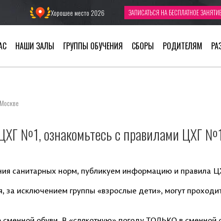
Хорошее место 2026
ЗАПИСАТЬСЯ
НА БЕСПЛАТНОЕ ЗАНЯТИ
АС
НАШИ ЗАЛЫ
ГРУППЫ ОБУЧЕНИЯ
СБОРЫ
РОДИТЕЛЯМ
РА
 Москве
ЦХГ №1, ознакомьтесь с правилами ЦХГ №1
ния санитарных норм, публикуем информацию и правила 
я, за исключением группы «взрослые дети», могут проходит
 сменной обуви. В «слякотную» погоду ТОЛЬКО в сменной 