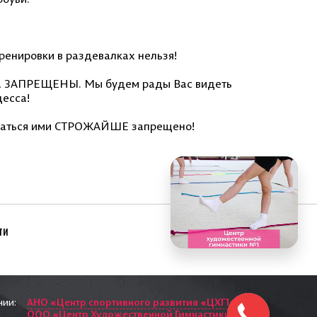
енировки в раздевалках нельзя!
а
ЗАПРЕЩЕНЫ
. Мы будем рады Вас видеть
цесса!
оваться ими СТРОЖАЙШЕ запрещено!
ти
нии:
АНО «Центр спортивного развития «ЦХГ1»
ООО «Центр Художественной Гимнастики»