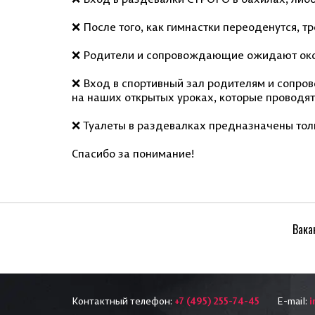
❌ После того, как гимнастки переоденутся, т
❌ Родители и сопровождающие ожидают окон
❌ Вход в спортивный зал родителям и сопр
на наших открытых уроках, которые проводятс
❌ Туалеты в раздевалках предназначены то
Спасибо за
понимание
!
Вака
Контактный телефон:
+7 (495) 255-74-45
E-mail:
i