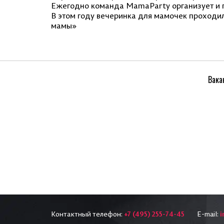
Ежегодно команда MamaParty организует и п
В этом году вечеринка для мамочек проходил
мамы»
Вака
Контактный телефон:
+7 (495) 255-74-45
E-mail:
i