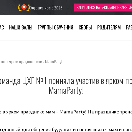
Хорошее место 2026
ЗАПИСАТЬСЯ
НА БЕСПЛАТНОЕ ЗАНЯТИ
АС
НАШИ ЗАЛЫ
ГРУППЫ ОБУЧЕНИЯ
СБОРЫ
РОДИТЕЛЯМ
РА
тие в ярком празднике мам - MamaParty!
оманда ЦХГ №1 приняла участие в ярком п
MamaParty!
е в ярком празднике мам - MamaParty! На празднике трен
озданный для общения будущих и состоявшихся мам и пап.