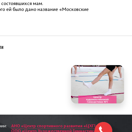
 состоявшихся мам.
ого ей было дано название «Московские
ти
нии:
АНО «Центр спортивного развития «ЦХГ1»
ООО «Центр Художественной Гимнастики»