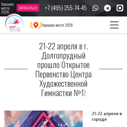
Хорошее
+7 (495) 255-74-45
место
ЗАПИСАТЬСЯ
2026
Главная
Новости
21-22 апреля в г. Долгопрудный прошло Открытое
Хорошее место 2026
Первенство Центра Художественной Гимнастки №1!
21-22 апреля в г.
Долгопрудный
прошло Открытое
Первенство Центра
Художественной
Гимнастки №1!
21-22 апреля в
городе