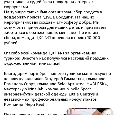
участников и судей была проведена лотерея с
сюрпризами.
На турнире также был организован сбор средств в
поддержку приюта "Душа Бродяги". На наших
мероприятиях мы создаем атмосферу добра. Мы
хотим быть примером для наших деток и призываем
заботиться о братьях наших меньших! По итогам
сбора, команда ЦХГ №1 перевела в приют 10 000
рублей!
Спасибо всей команде ЦХГ №1 за организацию
турнира! Вместе у нас получился настоящий праздник
художественной гимнастики!
Благодарим партнёров нашего турнира: мастерскую по
пошиву купальников Гардероб Гимнастки, компанию
Романель Спорт, компанию Solo, Арт-ателье «BLESK»,
мастерскую Irina lab, компанию Ninelle Sport,
интернет-бутик детской одежды Little Gentrys и
независимых профессиональных консультантов
Компании Мери Кей!
Поздравляем всех участниц, тренеров и организаторов