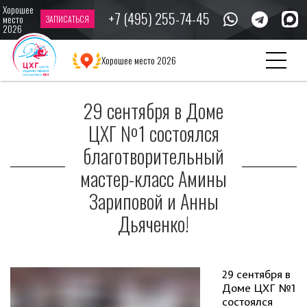
Хорошее
+7 (495) 255-74-45
место
ЗАПИСАТЬСЯ
2026
Главная
Новости
29 сентября в Доме ЦХГ №1 состоялся
Хорошее место 2026
благотворительный мастер-класс Амины Зариповой и Анны Дьяченко!
29 сентября в Доме
ЦХГ №1 состоялся
благотворительный
мастер-класс Амины
Зариповой и Анны
Дьяченко!
29 сентября в
Доме ЦХГ №1
состоялся