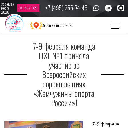
Хорошее
+7 (495) 255-74-45
место
ЗАПИСАТЬСЯ
2026
Главная
Новости
7-9 февраля команда ЦХГ №1 приняла участие во
Хорошее место 2026
Всероссийских соревнованиях «Жемчужины спорта России»!
7-9 февраля команда
ЦХГ №1 приняла
участие во
Всероссийских
соревнованиях
«Жемчужины спорта
России»!
7-9 февраля