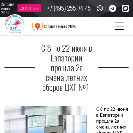
Хорошее
+7 (495) 255-74-45
место
ЗАПИСАТЬСЯ
2026
Главная
Новости
С 8 по 22 июня в Евпатории прошла 2я смена летних
Хорошее место 2026
сборов ЦХГ №1!
С 8 по 22 июня в
Евпатории
прошла 2я
смена летних
сборов ЦХГ №1!
С 8 по 22 июня
в Евпатории
прошла 2я
смена летних
сборов ЦХГ