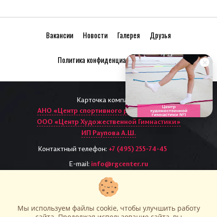
Вакансии
Новости
Галерея
Друзья
Политика конфиденциальности
Карточка компании:
АНО «Центр спортивного развития «ЦХГ1»
ООО «Центр Художественной Гимнастики»
ИП Раупова А.Ш.
Контактный телефон:
+7 (495) 255-74-45
E-mail:
info@rgcenter.ru
Написать руководителю
Все права защищены. Перепечатка и использование
материалов rgcenter.ru возможно только с письменного
разрешения и при наличии активной ссылки на источник.
Мы используем файлы cookie, чтобы улучшить работу
Центр художественной гимнастики №1 в Москве
сайта. Продолжая использование сайта, вы