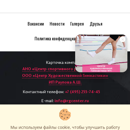
Вакансии
Новости
Галерея
Друзья
Политика конфиденциальности
Карточка компании:
АНО «Центр спортивного развития «ЦХГ1»
ООО «Центр Художественной Гимнастики»
ИП Раупова А.Ш.
Контактный телефон:
+7 (495) 255-74-45
E-mail:
info@rgcenter.ru
Написать руководителю
Все права защищены. Перепечатка и использование
материалов rgcenter.ru возможно только с письменного
разрешения и при наличии активной ссылки на источник.
Мы используем файлы cookie, чтобы улучшить работу