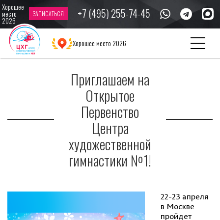
Хорошее
+7 (495) 255-74-45
место
ЗАПИСАТЬСЯ
2026
Главная
Новости
Приглашаем на Открытое Первенство Центра
Хорошее место 2026
художественной гимнастики №1!
Приглашаем на
Открытое
Первенство
Центра
художественной
гимнастики №1!
22-23 апреля
в Москве
пройдет